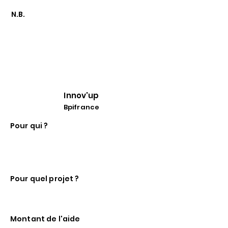
N.B.
Il existe une BFT Emergence pour
les projets deeptech d'innovation de
rupture avec une subvention
pouvant aller jusqu'à 90 k€.
Innov'up
Bpifrance
Pour qui ?
TPE/PME et ETI portant un projet
d'innovation, à tous les stades de
maturité du projet.
Pour quel projet ?
Projets que l'aide accompagnera au
cours de leurs différentes phases.
Montant de l'aide