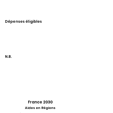
Subvention (500 k€ max) et/ou
avance récupérable (3 M€ max),
couvrant 25 à 70% des dépenses.
Dépenses éligibles
Frais de personnel et prestations
externes.
Amortissement du matériel et des
investissements.
PI, design, étude de marché, ...
N.B.
Il existe une Innov'up
Expérimentation Transition
Ecologique et une Innov'up
Innovation Sociale avec des
montants d'aide et des dépenses
adaptés.
France 2030
Aides en Régions