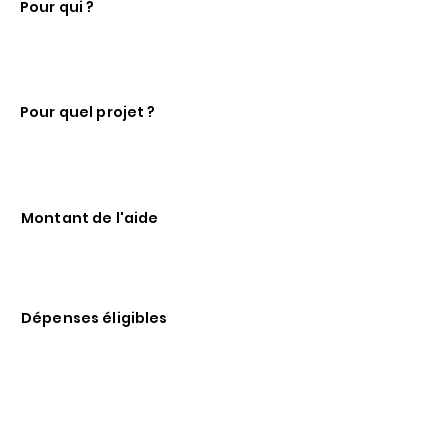
Pour qui ?
PME de moins d'un an à fort
potentiel de croissance, dans la
phase de création d'entreprise.
Pour quel projet ?
Projets nécessitant une phase de
maturation et de validation
technico-économique.
Montant de l'aide
Subvention couvrant jusqu'à 70%
des dépenses éligibles dans la limite
de 30 k€.
Dépenses éligibles
Frais internes (personnel, ...)
Frais externes (PI, études de
faisabilité, ...)
Frais propres (temps du porteur,
déplacements, ...)