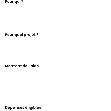
Pour qui ?
Start-up, PME et ETI porteuses de
projets d’innovation technologique,
industrielle ou stratégique ou de
transition, à fort impact économique
et/ou sociétal.
Pour quel projet ?
Projets de R&D, d’industrialisation,
de démonstrateurs, de scale-up
technologique ou de transformation
innovante, s’inscrivant dans les
priorités nationales et régionales.
Montant de l'aide
Subventions et/ou avances
remboursables pouvant aller de
50k€ à plusieurs M€, selon la taille
du projet, son impact stratégique et
son niveau de maturité.
Taux d'aide de 25% à 70%
Dépenses éligibles